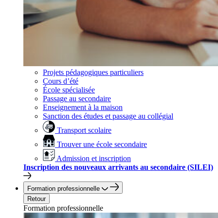
Projets pédagogiques particuliers
Cours d’été
École spécialisée
Passage au secondaire
Enseignement à la maison
Sanction des études et passage au collégial
Transport scolaire
Trouver une école secondaire
Admission et inscription
Inscription des nouveaux arrivants au secondaire (SILEI)
Formation professionnelle
Retour
Formation professionnelle