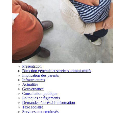
Présentation
Direction générale et services administratifs
Implication des parents
Infrastructures
Actualités
Gouvernance
Consultation publique
Politiques et règlements
Demande d’accès à l’information
Taxe scolaire
Services aux employés