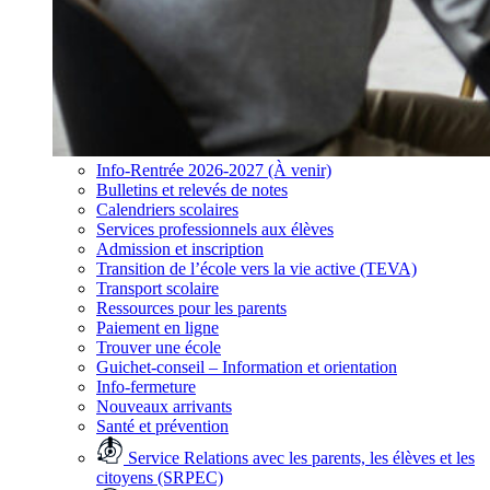
Info-Rentrée 2026-2027 (À venir)
Bulletins et relevés de notes
Calendriers scolaires
Services professionnels aux élèves
Admission et inscription
Transition de l’école vers la vie active (TEVA)
Transport scolaire
Ressources pour les parents
Paiement en ligne
Trouver une école
Guichet-conseil – Information et orientation
Info-fermeture
Nouveaux arrivants
Santé et prévention
Service Relations avec les parents, les élèves et les
citoyens (SRPEC)