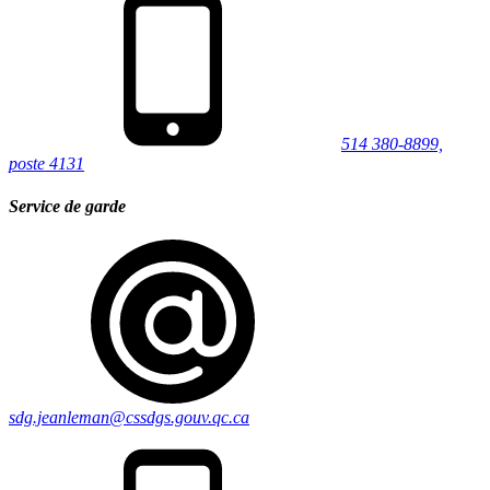
514 380-8899,
poste 4131
Service de garde
sdg.jeanleman@cssdgs.gouv.qc.ca