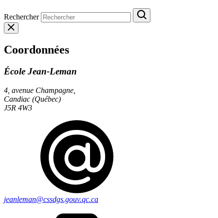
Rechercher
Coordonnées
École Jean-Leman
4, avenue Champagne,
Candiac (Québec)
J5R 4W3
jeanleman@cssdgs.gouv.qc.ca