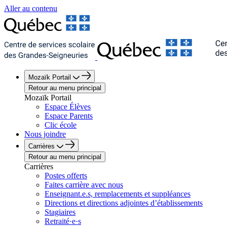
Aller au contenu
Mozaïk Portail
Retour au menu principal
Mozaïk Portail
Espace Élèves
Espace Parents
Clic école
Nous joindre
Carrières
Retour au menu principal
Carrières
Postes offerts
Faites carrière avec nous
Enseignant.e.s, remplacements et suppléances
Directions et directions adjointes d’établissements
Stagiaires
Retraité·e·s