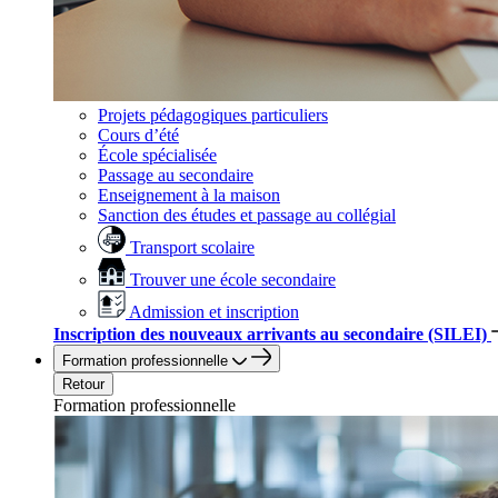
Projets pédagogiques particuliers
Cours d’été
École spécialisée
Passage au secondaire
Enseignement à la maison
Sanction des études et passage au collégial
Transport scolaire
Trouver une école secondaire
Admission et inscription
Inscription des nouveaux arrivants au secondaire (SILEI)
Formation professionnelle
Retour
Formation professionnelle