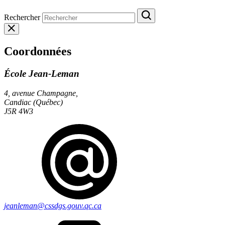
Rechercher
Coordonnées
École Jean-Leman
4, avenue Champagne,
Candiac (Québec)
J5R 4W3
jeanleman@cssdgs.gouv.qc.ca