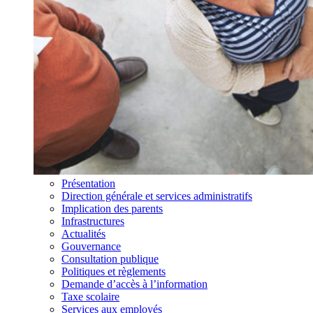
Présentation
Direction générale et services administratifs
Implication des parents
Infrastructures
Actualités
Gouvernance
Consultation publique
Politiques et règlements
Demande d’accès à l’information
Taxe scolaire
Services aux employés