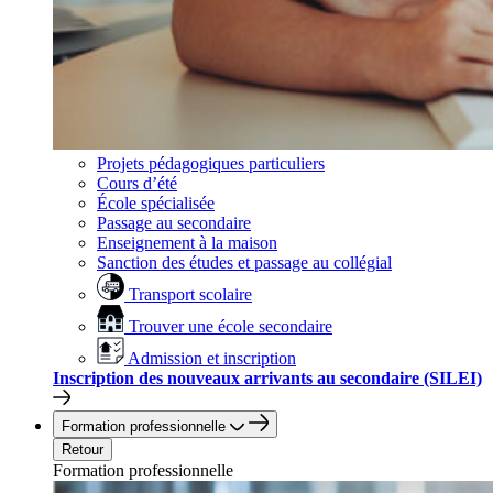
Projets pédagogiques particuliers
Cours d’été
École spécialisée
Passage au secondaire
Enseignement à la maison
Sanction des études et passage au collégial
Transport scolaire
Trouver une école secondaire
Admission et inscription
Inscription des nouveaux arrivants au secondaire (SILEI)
Formation professionnelle
Retour
Formation professionnelle