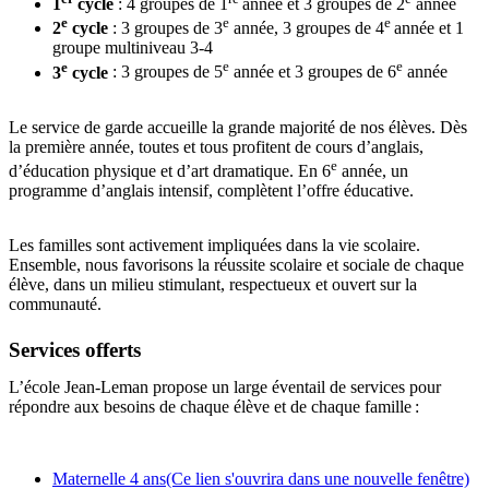
1
cycle
: 4 groupes de 1
année et 3 groupes de 2
année
e
e
e
2
cycle
: 3 groupes de 3
année, 3 groupes de 4
année et 1
groupe multiniveau 3-4
e
e
e
3
cycle
: 3 groupes de 5
année et 3 groupes de 6
année
Le service de garde accueille la grande majorité de nos élèves. Dès
la première année, toutes et tous profitent de cours d’anglais,
e
d’éducation physique et d’art dramatique. En 6
année, un
programme d’anglais intensif, complètent l’offre éducative.
Les familles sont activement impliquées dans la vie scolaire.
Ensemble, nous favorisons la réussite scolaire et sociale de chaque
élève, dans un milieu stimulant, respectueux et ouvert sur la
communauté.
Services offerts
L’école Jean-Leman propose un large éventail de services pour
répondre aux besoins de chaque élève et de chaque famille :
Maternelle 4 ans
(Ce lien s'ouvrira dans une nouvelle fenêtre)