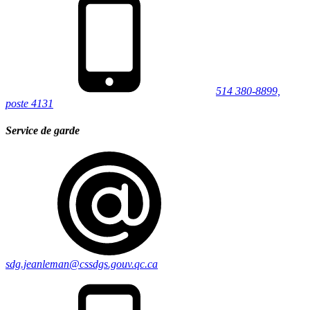
514 380-8899,
poste 4131
Service de garde
sdg.jeanleman@cssdgs.gouv.qc.ca