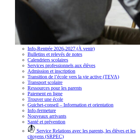
Info-Rentrée 2026-2027 (À venir)
Bulletins et relevés de notes
Calendriers scolaires
Services professionnels aux élèves
Admission et inscription
Transition de l’école vers la vie active (TEVA)
Transport scolaire
Ressources pour les parents
Paiement en ligne
Trouver une école
Guichet-conseil – Information et orientation
Info-fermeture
Nouveaux arrivants
Santé et prévention
Service Relations avec les parents, les élèves et les
citoyens (SRPEC)