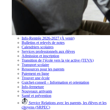
Info-Rentrée 2026-2027 (À venir)
Bulletins et relevés de notes
Calendriers scolaires
Services professionnels aux élèves
Admission et inscription
Transition de l’école vers la vie active (TEVA)
Transport scolaire
Ressources pour les parents
Paiement en ligne
Trouver une école
Guichet-conseil – Information et orientation
Info-fermeture
Nouveaux arrivants
Santé et prévention
Service Relations avec les parents, les élèves et les
citoyens (SRPEC)