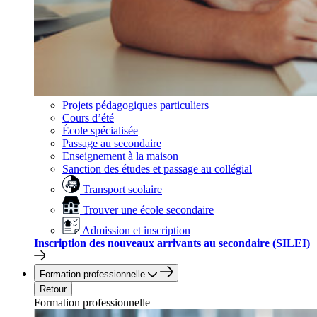
Projets pédagogiques particuliers
Cours d’été
École spécialisée
Passage au secondaire
Enseignement à la maison
Sanction des études et passage au collégial
Transport scolaire
Trouver une école secondaire
Admission et inscription
Inscription des nouveaux arrivants au secondaire (SILEI)
Formation professionnelle
Retour
Formation professionnelle