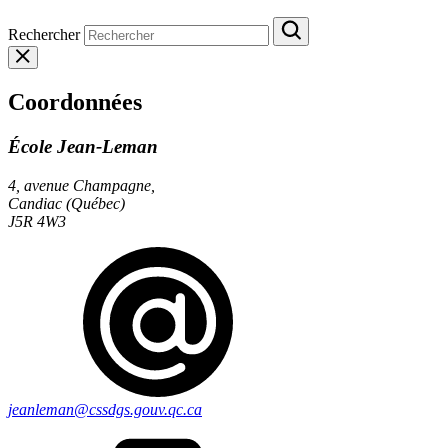
Rechercher
Coordonnées
École Jean-Leman
4, avenue Champagne,
Candiac (Québec)
J5R 4W3
jeanleman@cssdgs.gouv.qc.ca