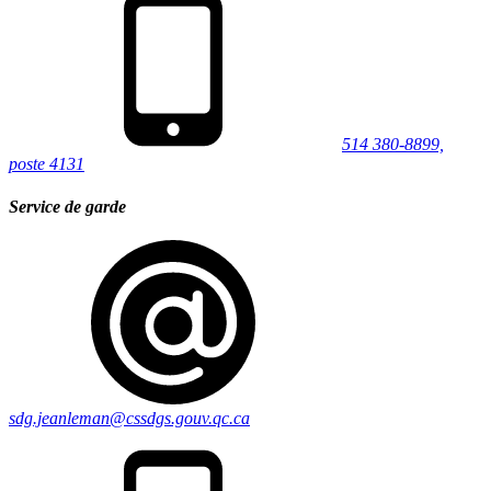
514 380-8899,
poste 4131
Service de garde
sdg.jeanleman@cssdgs.gouv.qc.ca