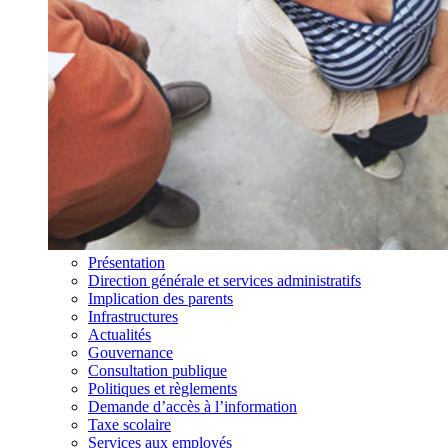
Présentation
Direction générale et services administratifs
Implication des parents
Infrastructures
Actualités
Gouvernance
Consultation publique
Politiques et règlements
Demande d’accès à l’information
Taxe scolaire
Services aux employés